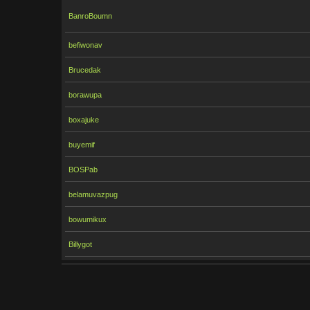
BanroBoumn
befiwonav
Brucedak
borawupa
boxajuke
buyemif
BOSPab
belamuvazpug
bowumikux
Billygot