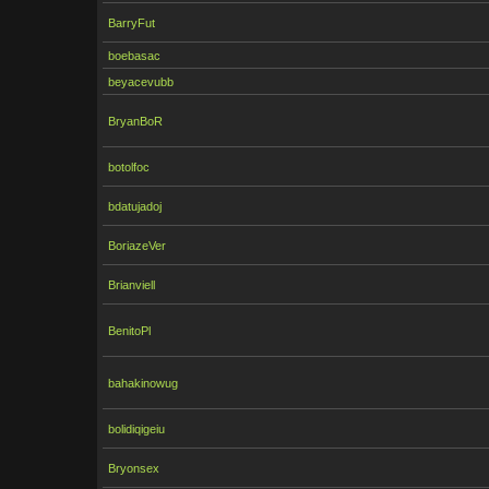
BarryFut
boebasac
beyacevubb
BryanBoR
botolfoc
bdatujadoj
BoriazeVer
Brianviell
BenitoPl
bahakinowug
bolidiqigeiu
Bryonsex