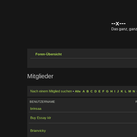
--x---
Das ganz, gan
Foren-Übersicht
Mitglieder
Nach einem Mitglied suchen
•
Alle
A
B
C
D
E
F
G
H
I
J
K
L
M
N
BENUTZERNAME
brinsaa
Buy Essay klr
Brianvicky