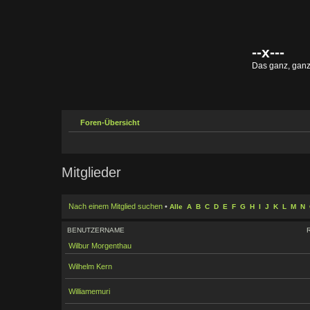
--x---
Das ganz, gan
Foren-Übersicht
Mitglieder
Nach einem Mitglied suchen
•
Alle
A
B
C
D
E
F
G
H
I
J
K
L
M
N
BENUTZERNAME
Wilbur Morgenthau
Wilhelm Kern
Williamemuri