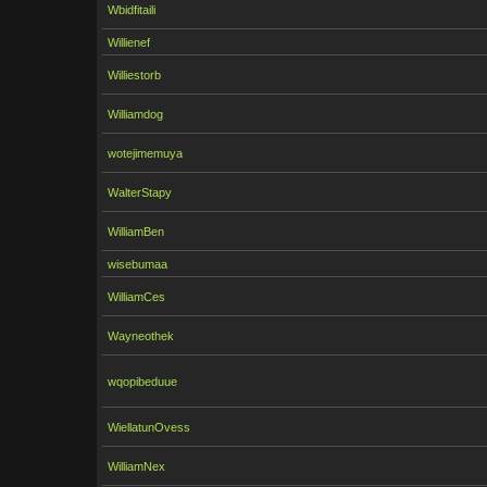
Wbidfitaili
Willienef
Williestorb
Williamdog
wotejimemuya
WalterStapy
WilliamBen
wisebumaa
WilliamCes
Wayneothek
wqopibeduue
WiellatunOvess
WilliamNex