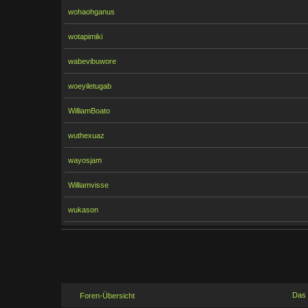
wohaohganus
wotapimiki
wabevibuwore
woeyiletugab
WilliamBoato
wuthexuaz
wayosjam
Williamvisse
wukason
Das
Foren-Übersicht