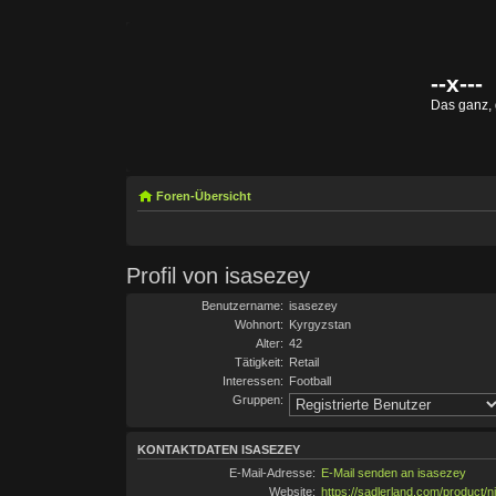
--x---
Das ganz,
Foren-Übersicht
Profil von isasezey
Benutzername:
isasezey
Wohnort:
Kyrgyzstan
Alter:
42
Tätigkeit:
Retail
Interessen:
Football
Gruppen:
KONTAKTDATEN ISASEZEY
E-Mail-Adresse:
E-Mail senden an isasezey
Website:
https://sadlerland.com/product/n