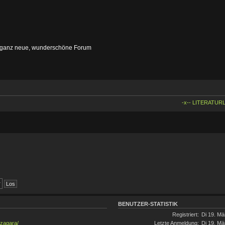
 ganz neue, wunderschöne Forum
-x-- LITERATURL
BENUTZER-STATISTIK
Registriert:
Di 19. Mä
izagara/
Letzte Anmeldung:
Di 19. Mä