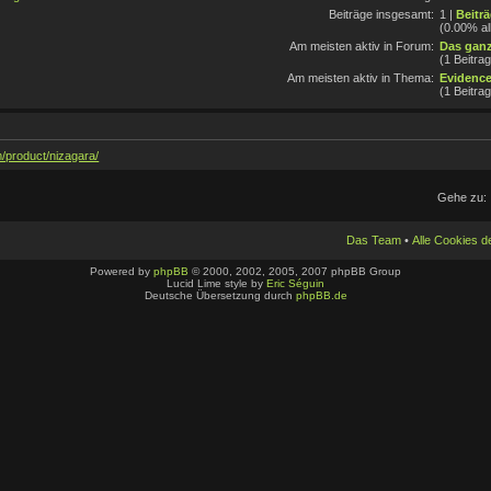
Beiträge insgesamt:
1 |
Beitr
(0.00% al
Am meisten aktiv in Forum:
Das ganz
(1 Beitra
Am meisten aktiv in Thema:
Evidence
(1 Beitra
m/product/nizagara/
Gehe zu:
Das Team
•
Alle Cookies 
Powered by
phpBB
© 2000, 2002, 2005, 2007 phpBB Group
Lucid Lime style by
Eric Séguin
Deutsche Übersetzung durch
phpBB.de