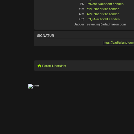
PN:
Private Nachricht senden
YIM:
YIM-Nachricht senden
AIM:
AIM-Nachricht senden
ICQ:
ICQ-Nachricht senden
Jabber:
eevuxim@adadmailon.com
SIGNATUR
https://sadlerland.co
Foren-Übersicht