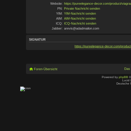
Website:
https://pureelegance-decor.com/product/viagra
PN:
Private Nachricht senden
YIM:
YIM-Nachricht senden
AIM:
AIM-Nachricht senden
ICQ:
ICQ-Nachricht senden
Jabber:
arevis@adadmailon.com
SIGNATUR
https://pureelegance-decor.com/product
Das
Foren-Übersicht
Powered by
phpBB
©
Lucid 
Deutsche 