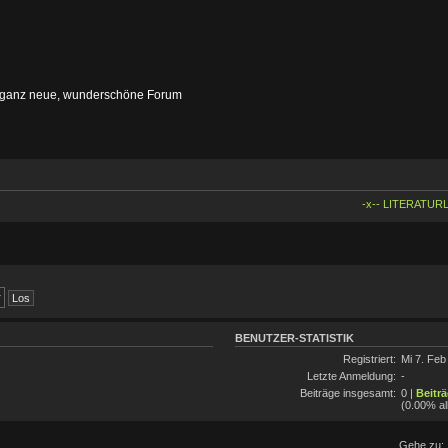
 ganz neue, wunderschöne Forum
-x-- LITERATURL
BENUTZER-STATISTIK
Registriert:
Mi 7. Feb
Letzte Anmeldung:
-
Beiträge insgesamt:
0 |
Beitr
(0.00% al
Gehe zu: