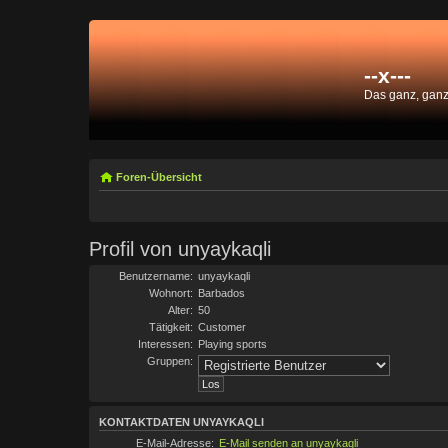
--x---
Das ganz, gan
Foren-Übersicht
Profil von unyaykaqli
Benutzername:
unyaykaqli
Wohnort:
Barbados
Alter:
50
Tätigkeit:
Customer
Interessen:
Playing sports
Gruppen:
KONTAKTDATEN UNYAYKAQLI
E-Mail-Adresse:
E-Mail senden an unyaykaqli