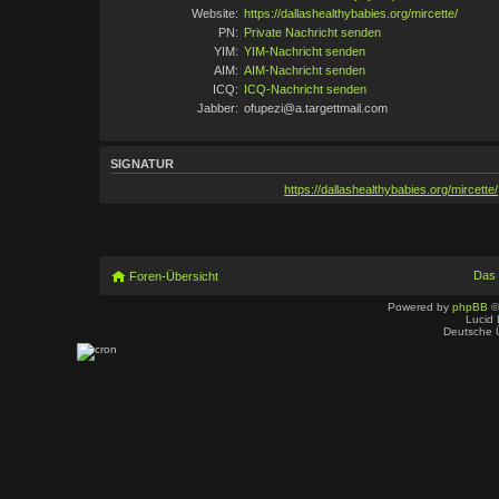
Website:
https://dallashealthybabies.org/mircette/
PN:
Private Nachricht senden
YIM:
YIM-Nachricht senden
AIM:
AIM-Nachricht senden
ICQ:
ICQ-Nachricht senden
Jabber:
ofupezi@a.targettmail.com
SIGNATUR
https://dallashealthybabies.org/mircette/
Das
Foren-Übersicht
Powered by
phpBB
©
Lucid 
Deutsche 