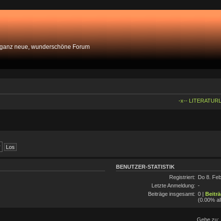
 ganz neue, wunderschöne Forum
-x-- LITERATURL
BENUTZER-STATISTIK
Registriert:
Do 8. Feb
Letzte Anmeldung:
-
Beiträge insgesamt:
0 |
Beitr
(0.00% al
Gehe zu: